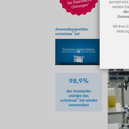
genutzt wird.
Dein 
weitere Da
die
Datens
Das 
Mit Ihrer 
Anwendungsvideo
Wirkung
®
octenisan
Set
Weite
98,9%
der Anwender
würden das
®
octenisan
Set wieder
verwenden!