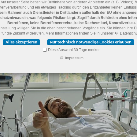
 Auf unserer Seite betten wir Drittinhalte von anderen Anbietern ein (z. B. Videos). 
®
octenisan
Set jetzt bestellen und heute erhalten!
tenverarbeitung und ein etwaiges Tracking durch den Drittanbieter keinen Einfluss
sem Rahmen auch Dienstleister in Drittländern außerhalb der EU ohne angem
chutzniveau ein, was folgende Risiken birgt: Zugriff durch Behörden ohne Info
Betroffenen, keine Betroffenenrechte, keine Rechtsmittel, Kontrollverlust.
Risiko für postoperative Wundinfektionen
Einstellung willigen Sie in die oben beschriebenen Vorgänge ein. Sie können Ihre E
ist im Sommer um bis zu 30 % erhöht!
 für die Zukunft widerrufen. Mehr Informationen finden Sie in unserer
Datenschu
Alles akzeptieren
Nur technisch notwendige Cookies erlauben
rlesen
Diese Auswahl 30 Tage merken
Impressum