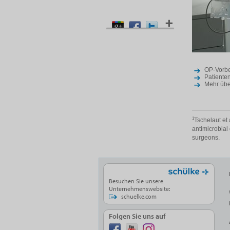
OP-Vorbe
Patiente
Mehr übe
1
Tschelaut et 
antimicrobial
surgeons.
Besuchen Sie unsere
Unternehmenswebsite:
schuelke.com
Folgen Sie uns auf