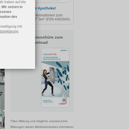
Wir haben auf die
.
Wir setzen in
JETZT in Ihrer Apotheke!
essenes
Weitere Informationen zum
rmation des
®
octenisan
Set* (PZN 4492945)
inwilligung mit
tzerklärung
Patientenbroschüre zum
Gratis-Download
*Über Wirkung und mögliche unerwünschte
Wirkungen dieses Medizinproduktes informieren