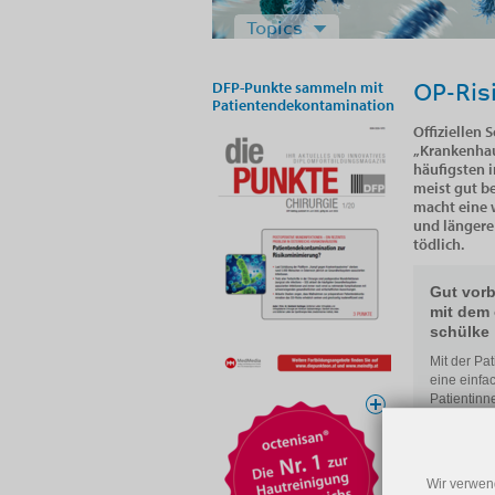
Topics
DFP-Punkte sammeln mit
OP-Ris
Patientendekontamination
Offiziellen
„Krankenhau
häufigsten 
meist gut b
macht eine 
und längere
tödlich.
Gut vorb
mit dem
schülke
Mit der Pa
eine einfa
Patientinn
nächsten m
und selbst
persönlich
Weite
Wir verwen