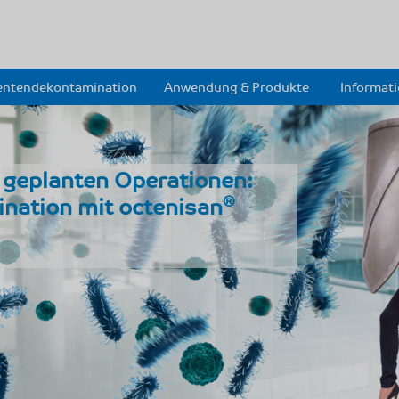
entendekontamination
Anwendung & Produkte
Informat
i geplanten Operationen:
ktion
®
nation mit octenisan
ereitet zur Operation!
Learn more