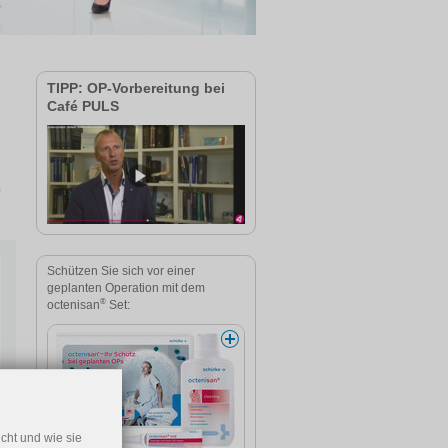
TIPP: OP-Vorbereitung bei
Café PULS
n
Schützen Sie sich vor einer
geplanten Operation mit dem
®
octenisan
Set:
cht und wie sie