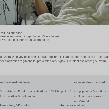
reitung zuhause
ndekontamination vor geplanten Operationen
r Wundinfektionen nach Operationen
al., 2018: A survey on current knowledge, practice and beliefs related to pre-operat
 decolonization regimens for prevention of surgical site infections among Austrian
Krankenhausinfektionen
Patientendekontamination
Wie entstehen Krankenhausinfektionen? Welche gibt es?
vor geplanten Operationen
Postoperative Wundinfektion
auf Intensivstationen
mit Octenidin
Anwendung & Produkte
Informationsmaterial