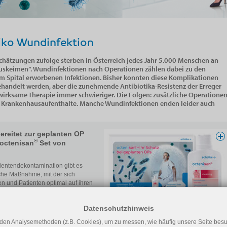
iko Wundinfektion
 Schätzungen zufolge sterben in Österreich jedes Jahr 5.000 Menschen an
skeimen“. Wundinfektionen nach Operationen zählen dabei zu den
im Spital erworbenen Infektionen. Bisher konnten diese Komplikationen
ehandelt werden, aber die zunehmende Antibiotika-Resistenz der Erreger
wirksame Therapie immer schwieriger. Die Folgen: zusätzliche Operatione
 Krankenhausaufenthalte. Manche Wundinfektionen enden leider auch
ereitet zur geplanten OP
®
 octenisan
Set von
tientendekontamination gibt es
che Maßnahme, mit der sich
en und Patienten optimal auf ihren
edizinischen Eingriff vorbereiten
 dazu beitragen können, ihr
Datenschutzhinweis
es Infektionsrisiko zu senken.
r zu OP-Vorbereitung zuhause
den Analysemethoden (z.B. Cookies), um zu messen, wie häufig unsere Seite besu